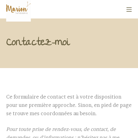
Aller
Me
au
contenu
La tapisserie de Marion
Contactez-moi
Ce formulaire de contact est à votre disposition
pour une première approche. Sinon, en pied de page
se trouve mes coordonnées au besoin.
Pour toute prise de rendez-vous, de contact, de
demandes, ou d’informations : n’hésitez pas à me